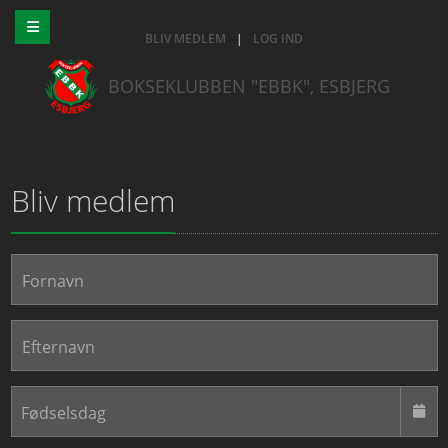
BLIV MEDLEM
|
LOG IND
BOKSEKLUBBEN "EBBK", ESBJERG
Bliv medlem
Fornavn
Efternavn
Fødselsdag