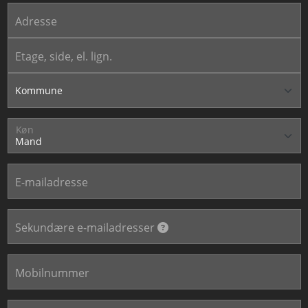
Adresse
Etage, side, el. lign.
Køn
E-mailadresse
Sekundære e-mailadresser
Mobilnummer